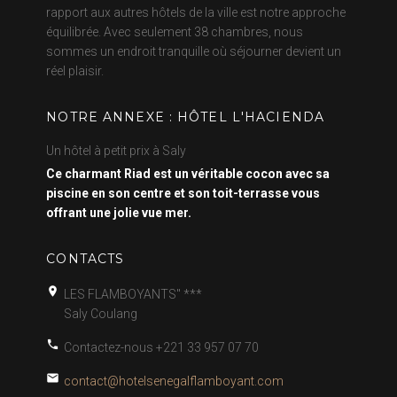
rapport aux autres hôtels de la ville est notre approche
équilibrée. Avec seulement 38 chambres, nous
sommes un endroit tranquille où séjourner devient un
réel plaisir.
NOTRE ANNEXE : HÔTEL L'HACIENDA
Un hôtel à petit prix à Saly
Ce charmant Riad est un véritable cocon avec sa
piscine en son centre et son toit-terrasse vous
offrant une jolie vue mer.
CONTACTS
LES FLAMBOYANTS" ***
Saly Coulang
Contactez-nous
+221 33 957 07 70
contact@hotelsenegalflamboyant.com