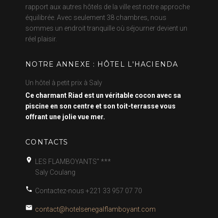
rapport aux autres hôtels de la ville est notre approche
équilibrée. Avec seulement 38 chambres, nous
sommes un endroit tranquille où séjourner devient un
réel plaisir.
NOTRE ANNEXE : HÔTEL L'HACIENDA
Un hôtel à petit prix à Saly
Ce charmant Riad est un véritable cocon avec sa
piscine en son centre et son toit-terrasse vous
offrant une jolie vue mer.
CONTACTS
LES FLAMBOYANTS" ***
Saly Coulang
Contactez-nous
+221 33 957 07 70
contact@hotelsenegalflamboyant.com